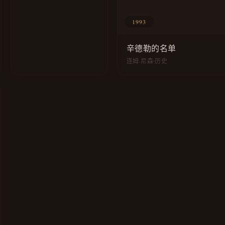
1993
辛德勒的名单
连姆·尼森
历史