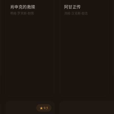
肖申克的救赎
阿甘正传
蒂姆·罗宾斯
剧情
汤姆·汉克斯
励志
★ 9.5