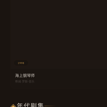
1998
海上钢琴师
蒂姆·罗斯
音乐
◈
年代剧集