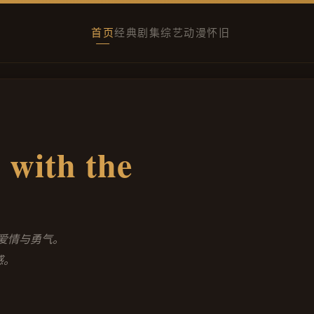
首页
经典
剧集
综艺
动漫
怀旧
 with the
的爱情与勇气。
感。