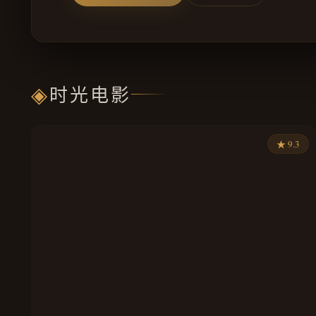
◈
时光电影
★ 9.3