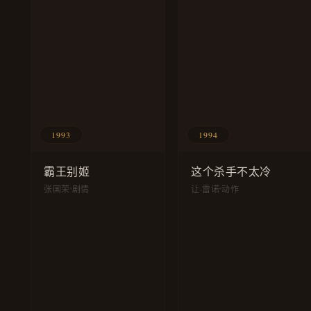
1993
1994
霸王别姬
这个杀手不太冷
张国荣
剧情
让·雷诺
动作