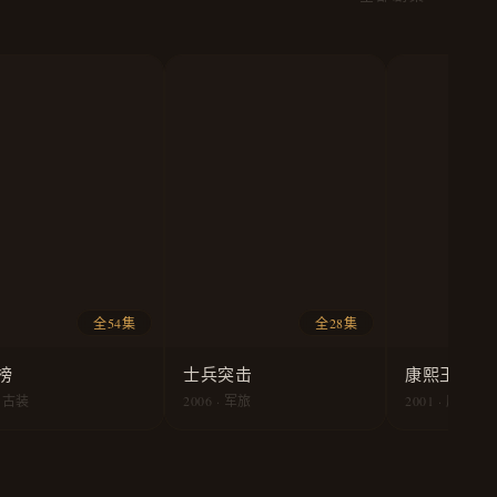
全54集
全28集
榜
士兵突击
康熙王朝
· 古装
2006 · 军旅
2001 · 历史