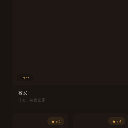
1972
教父
马龙·白兰度
犯罪
★ 9.6
★ 9.4