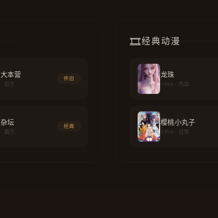
🎞️
经典动漫
乐大本营
龙珠
怀旧
 · 综艺
1986 · 热血
苑杂坛
樱桃小丸子
经典
 · 曲艺
1990 · 日常