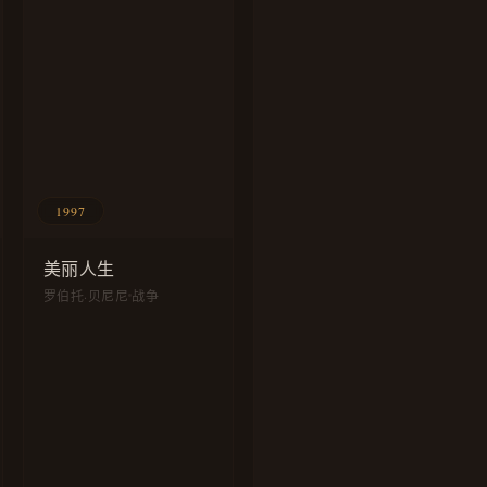
1997
美丽人生
罗伯托·贝尼尼
战争