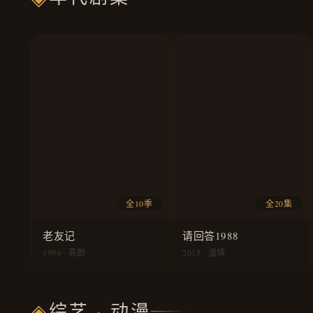
全10季
全20集
老友记
请回答1988
1994 · 喜剧
2015 · 温情
◈
综艺 · 动漫