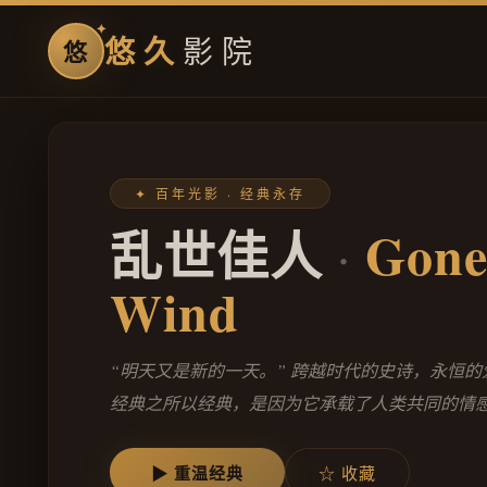
悠久
影院
悠
✦ 百年光影 · 经典永存
乱世佳人
Gone
·
Wind
“明天又是新的一天。” 跨越时代的史诗，永恒
经典之所以经典，是因为它承载了人类共同的情
▶ 重温经典
☆ 收藏