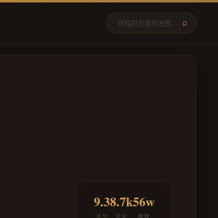
⌕
9.3
8.7k
56w
评分
评论
播放