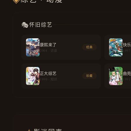
🎭
怀旧综艺
康熙来了
快
经典
2004 · 访谈
1997
正大综艺
曲
珍藏
1990 · 知识
1991