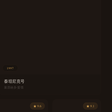
1997
泰坦尼克号
莱昂纳多
爱情
★ 9.6
★ 9.1