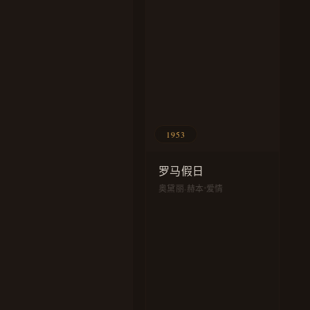
1953
罗马假日
奥黛丽·赫本
爱情